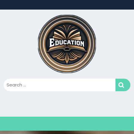
Skip
to
content