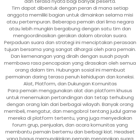
dan terasa nyata bagi banyak peserta.
Tim dapat dibentuk dengan peran di mana setiap
anggota memiliki bagian untuk dimainkan selama misi
atau pertempuran. Beberapa pemain dari lima negara
atau lebih mungkin bergabung dengan satu tim dan
mengoordinasikan gerakan dalam obrolan suara.
Perpaduan suara dan strategi ini menciptakan perasaan
tujuan bersama yang sangat dihargai oleh para pemain.
Dan kemenangan yang diraih dengan susah payah
membawa rasa pencapaian yang dirasakan oleh semua
orang dalam tim. Hubungan sosial ini membuat
permainan daring terasa penuh kehidupan dan koneksi.
Alat, Platform, dan Dukungan Komunitas
Para pemain menggunakan alat dan platform khusus
untuk menemukan pertandingan dan tetap terhubung
dengan orang lain dari berbagai wilayah. Banyak orang
membeli, mengatur, dan mengobrol tentang judul game
mereka di platform tertentu, yang juga menyediakan
forum grup, penjualan, dan acara komunitas yang
membantu pemain bertemu dan berbagi kiat. Headset
yang bagus memungkinkan pemain menangkap suara