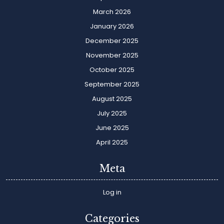
March 2026
January 2026
December 2025
November 2025
October 2025
September 2025
August 2025
July 2025
June 2025
April 2025
Meta
Log in
Categories