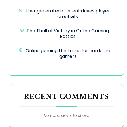
User generated content drives player
creativity
The Thrill of Victory in Online Gaming
Battles
Online gaming thrill rides for hardcore
gamers
RECENT COMMENTS
No comments to show.