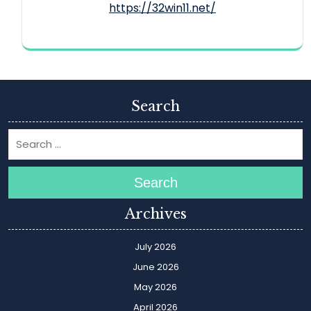
https://32win11.net/
Search
Search
Archives
July 2026
June 2026
May 2026
April 2026