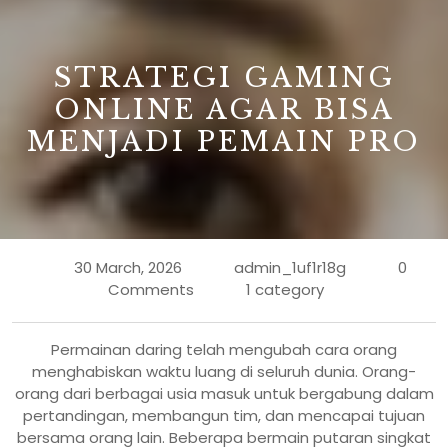
B
STRATEGI GAMING
ONLINE AGAR BISA
MENJADI PEMAIN PRO
30 March, 2026
admin_1uf1r18g
0
Comments
1 category
Permainan daring telah mengubah cara orang
menghabiskan waktu luang di seluruh dunia. Orang-
orang dari berbagai usia masuk untuk bergabung dalam
pertandingan, membangun tim, dan mencapai tujuan
bersama orang lain. Beberapa bermain putaran singkat